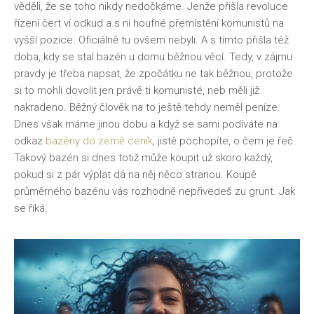
věděli, že se toho nikdy nedočkáme. Jenže přišla revoluce
řízení čert ví odkud a s ní houfné přemístění komunistů na
vyšší pozice. Oficiálně tu ovšem nebyli. A s tímto přišla též
doba, kdy se stal bazén u domu běžnou věcí. Tedy, v zájmu
pravdy je třeba napsat, že zpočátku ne tak běžnou, protože
si to mohli dovolit jen právě ti komunisté, neb měli již
nakradeno. Běžný člověk na to ještě tehdy neměl peníze.
Dnes však máme jinou dobu a když se sami podíváte na
odkaz
bazény do země ceník
, jistě pochopíte, o čem je řeč.
Takový bazén si dnes totiž může koupit už skoro každý,
pokud si z pár výplat dá na něj něco stranou. Koupě
průměrného bazénu vás rozhodně nepřivedeš zu grunt. Jak
se říká.