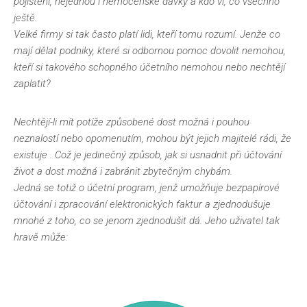
pojištění, nejednou i nemocenské dávky a kdo ví, co všechno
ještě.
Velké firmy si tak často platí lidi, kteří tomu rozumí. Jenže co
mají dělat podniky, které si odbornou pomoc dovolit nemohou,
kteří si takového schopného účetního nemohou nebo nechtějí
zaplatit?
Nechtějí-li mít potíže způsobené dost možná i pouhou
neznalostí nebo opomenutím, mohou být jejich majitelé rádi, že
existuje
. Což je jedinečný způsob, jak si usnadnit při účtování
život a dost možná i zabránit zbytečným chybám.
Jedná se totiž o účetní program, jenž umožňuje bezpapírové
účtování i zpracování elektronických faktur a zjednodušuje
mnohé z toho, co se jenom zjednodušit dá. Jeho uživatel tak
hravě může: