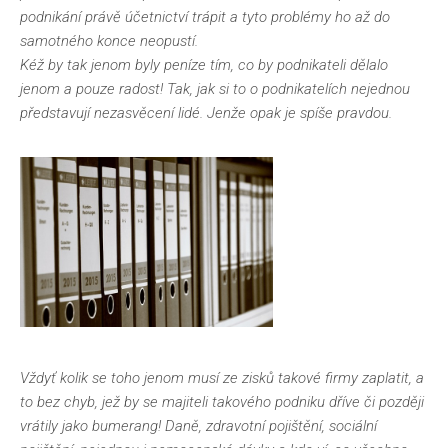
podnikání právě účetnictví trápit a tyto problémy ho až do
samotného konce neopustí.
Kéž by tak jenom byly peníze tím, co by podnikateli dělalo
jenom a pouze radost! Tak, jak si to o podnikatelích nejednou
představují nezasvěcení lidé. Jenže opak je spíše pravdou.
Vždyť kolik se toho jenom musí ze zisků takové firmy zaplatit, a
to bez chyb, jež by se majiteli takového podniku dříve či později
vrátily jako bumerang! Daně, zdravotní pojištění, sociální