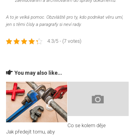
zaevidováním a archivováním do správy dokumentů.
A to je velká pomoc. Obzvláště pro ty, kdo podnikat věru umí,
jen s těmi čísly a paragrafy si neví rady.
4.3/5 - (7 votes)
You may also like...
Co se kolem děje
Jak předejít tomu, aby