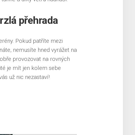
rzlá přehrada
erény. Pokud patříte mezi
áte, nemusíte hned vyrážet na
 dobře provozovat na rovných
ité je mít jen kolem sebe
vás už nic nezastaví!