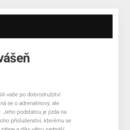
 vášeň
šili vaše po dobrodružství
ná se o adrenalinový, ale
e. Jeho podstatou je jízda na
noho příslušenství, kterému se
 táhne a díky větru nadnáší.