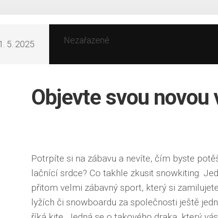
Nezařazené
1. 5. 2025
Objevte svou novou
Potrpíte si na zábavu a nevíte, čím byste potě
lačnící srdce? Co takhle zkusit snowkiting. Jed
přitom velmi zábavný sport, který si zamilujet
lyžích či snowboardu za společnosti ještě jed
říká kite. Jedná se o takového draka, který vás