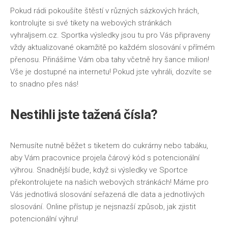
Pokud rádi pokoušíte štěstí v různých sázkových hrách,
kontrolujte si své tikety na webových stránkách
vyhraljsem.cz.
Sportka výsledky
jsou tu pro Vás připraveny
vždy aktualizované okamžitě po každém slosování v přímém
přenosu. Přinášíme Vám oba tahy včetně hry šance milion!
Vše je dostupné na internetu! Pokud jste vyhráli, dozvíte se
to snadno přes nás!
Nestihli jste tažená čísla?
Nemusíte nutně běžet s tiketem do cukrárny nebo tabáku,
aby Vám pracovnice projela čárový kód s potencionální
výhrou. Snadnější bude, když si výsledky ve Sportce
překontrolujete na našich webových stránkách! Máme pro
Vás jednotlivá slosování seřazená dle data a jednotlivých
slosování. Online přístup je nejsnazší způsob, jak zjistit
potencionální výhru!