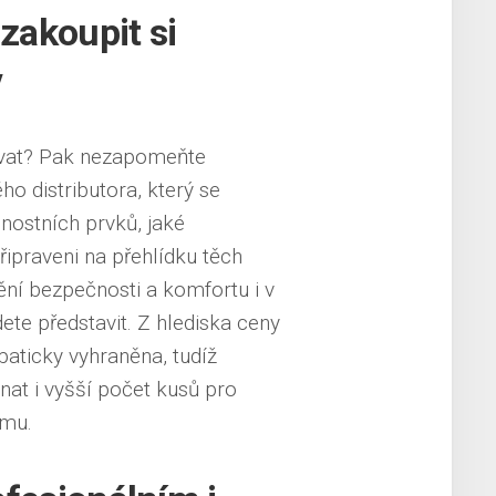
 zakoupit si
v
kovat? Pak nezapomeňte
o distributora, který se
čnostních prvků, jaké
ipraveni na přehlídku těch
tění bezpečnosti a komfortu i v
ete představit. Z hlediska ceny
aticky vyhraněna, tudíž
nat i vyšší počet kusů pro
ýmu.