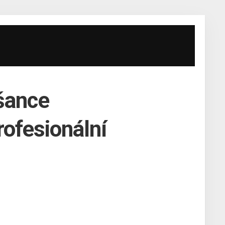
 šance
profesionální