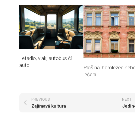
Letadlo, vlak, autobus či
auto
Plošina, horolezec neb
lešení
PREVIOUS
NEXT
Zajímavá kultura