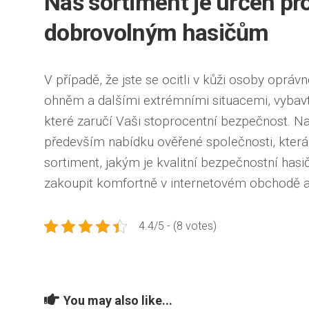
Náš sortiment je určen pr
dobrovolným hasičům
V případě, že jste se ocitli v kůži osoby opr
ohněm a dalšími extrémními situacemi, vybavt
které zaručí Vaši stoprocentní bezpečnost. N
především nabídku ověřené společnosti, která 
sortiment, jakým je kvalitní bezpečnostní
hasi
zakoupit komfortně v internetovém obchodě a
4.4/5 - (8 votes)
You may also like...