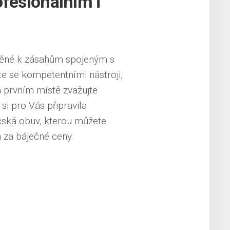
ofesionálním i
ávněné k zásahům spojeným s
e se kompetentními nástroji,
a prvním místě zvažujte
si pro Vás připravila
čská obuv
, kterou můžete
 za báječné ceny.