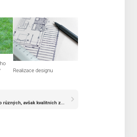
ého
Realizace designu
?
Mnoho různých, avšak kvalitních značek