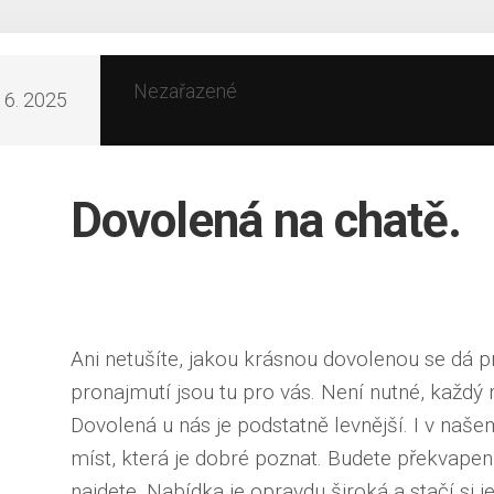
Nezařazené
. 6. 2025
Dovolená na chatě.
Ani netušíte, jakou krásnou dovolenou se dá p
pronajmutí
jsou tu pro vás. Není nutné, každý 
Dovolená u nás je podstatně levnější. I v naše
míst, která je dobré poznat. Budete překvapeni
najdete. Nabídka je opravdu široká a stačí si j