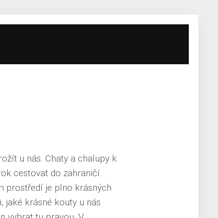
rožít u nás.
Chaty a chalupy k
rok cestovat do zahraničí.
m prostředí je plno krásných
, jaké krásné kouty u nás
en vybrat tu pravou. V