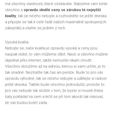
má všechny vlastnosti, které očekáváte. Nabízíme vám tohle
všechno a
opravdu skvělé ceny se zárukou té nejvyšší
kvality
, tak se ničeho nebojte a rozhodněte se ještě dneska
a připojte se tak k celé řadě našich maximálně spokojených
zákazníků a staňte se jedním z nich.
Vysoká kvalita
Nebojte se, naše kvalita je opravdu vysoká a ceny jsou
naopak nízké, to vám můžeme slíbit.
Navíc si všechno můžete
objednat přes internet
, takže nemusíte nikam chodit.
Všechno doručíme až na adresu, kterou si sami určíte, je to
tak snadné. Neztratíte tak čas ani peníze. Bude to pro vás
opravdu výhodné, tak se ničeho nebojte a udělejte si radost
ještě dneska. Takhle bude všechno jednodušší, protože to
pro vás nebude tak složité v tom, že byste si museli třeba
šaty pokládat na zem a krčit se při tom akorát tak riskovat,
že vás budou bolet záda.