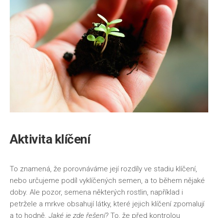
Aktivita klíčení
To znamená, že porovnáváme její rozdíly ve stadiu klíčení,
nebo určujeme podíl vyklíčených semen, a to během nějaké
doby. Ale pozor, semena některých rostlin, například i
petržele a mrkve obsahují látky, které jejich klíčení zpomalují
a to hodně.
Jaké je zde řešení?
To, že před kontrolou