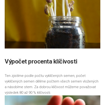
Výpočet procenta klíčivosti
Ten zjistíme podle počtu vyklíčených semen, počet
vyklíčených semen dělíme počtem všech semen vložených
a násobíme stem. Za dobrou klíčivost můžeme považovat
výsledek 80 až 90 % klíčivosti.