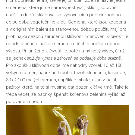
nichž opravdu není zjištěné jejich stáří. Zde se hlavně jedná
o semena, která jsme sami vypěstovali, sklidili, správně
usušili a dobře skladovali ve vyhovujících podmínkách po
celou dobu vegetačního klidu. Semena, která jsou koupená
a v originálním balení se stanovenou dobou použití, mají pro
probíhající sezónu zaručenou klíčivost. Stanoveni klíčivosti je
opodstatněné u našich semen a u těch s prošlou dobou
výsevu. Při snížené klíčivosti je poté nutný nový výsev, čímž
se jednak
snižuje výnos a zároveň se oddaluje doba sklizně
.
Pro zkoušku klíčivosti oddělíme náhodný vzorek 10 až 150
velkých semen, například hrachu, fazolí, slunečnic, kukuřice,
30 až 100 malých semen, například cibule, okurky, salát,
pažitky, které, na to si musíme dát pozor, klíčí ve tmě. Také je
třeba vědět, že papriky, špenát, kořenová zelenina vyklíčí až
po dvaceti dnech.