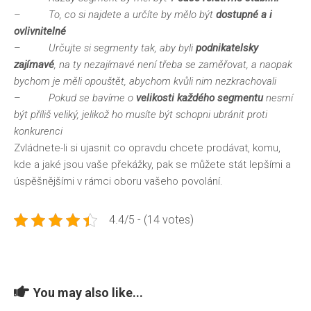
–
To, co si najdete a určíte by mělo být
dostupné a i
ovlivnitelné
–
Určujte si segmenty tak, aby byli
podnikatelsky
zajímavé
, na ty nezajímavé není třeba se zaměřovat, a naopak
bychom je měli opouštět, abychom kvůli nim nezkrachovali
–
Pokud se bavíme o
velikosti každého segmentu
nesmí
být příliš veliký, jelikož ho musíte být schopni ubránit proti
konkurenci
Zvládnete-li si ujasnit co opravdu chcete prodávat, komu,
kde a jaké jsou vaše překážky, pak se můžete stát lepšími a
úspěšnějšími v rámci oboru vašeho povolání.
4.4/5 - (14 votes)
You may also like...