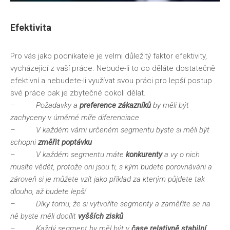
Efektivita
Pro vás jako podnikatele je velmi důležitý faktor efektivity,
vycházející z vaší práce. Nebude-li to co děláte dostatečně
efektivní a nebudete-li využívat svou práci pro lepší postup
své práce pak je zbytečné cokoli dělat.
–
Požadavky a
preference zákazníků
by měli být
zachyceny v úměrné míře diferenciace
–
V každém vámi určeném segmentu byste si měli být
schopni
změřit poptávku
–
V každém segmentu máte
konkurenty
a vy o nich
musíte vědět, protože oni jsou ti, s kým budete porovnáváni a
zároveň si je můžete vzít jako příklad za kterým půjdete tak
dlouho, až budete lepší
–
Díky tomu, že si vytvoříte segmenty a zaměříte se na
ně byste měli docílit
vyšších zisků
–
Každý segment by měl být v
čase relativně stabilní