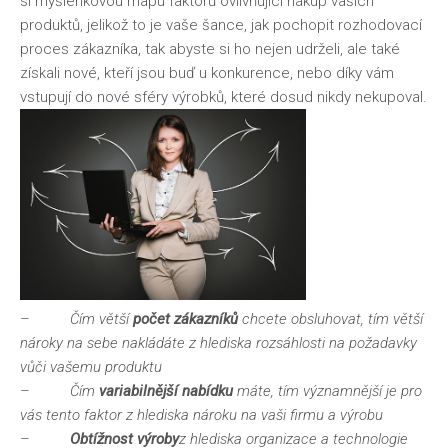
si myšlenkovou mapu faktorů ovlivňující nákup vašich
produktů, jelikož to je vaše šance, jak pochopit rozhodovací
proces zákazníka, tak abyste si ho nejen udrželi, ale také
získali nové, kteří jsou buď u konkurence, nebo díky vám
vstupují do nové sféry výrobků, které dosud nikdy nekupoval.
–
Čím větší
počet zákazníků
chcete obsluhovat, tím větší
nároky na sebe nakládáte z hlediska rozsáhlosti na požadavky
vůči vašemu produktu
–
Čím
variabilnější nabídku
máte, tím významnější je pro
vás tento faktor z hlediska nároku na vaši firmu a výrobu
–
Obtížnost výroby
z hlediska organizace a technologie