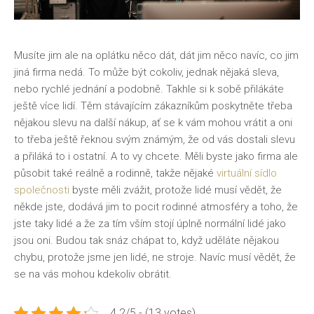
Musíte jim ale na oplátku něco dát, dát jim něco navíc, co jim
jiná firma nedá. To může být cokoliv, jednak nějaká sleva,
nebo rychlé jednání a podobně. Takhle si k sobě přilákáte
ještě více lidí. Těm stávajícím zákazníkům poskytněte třeba
nějakou slevu na další nákup, ať se k vám mohou vrátit a oni
to třeba ještě řeknou svým známým, že od vás dostali slevu
a přiláká to i ostatní. A to vy chcete.
Měli byste jako firma ale
působit také reálně a rodinně, takže nějaké
virtuální sídlo
společnosti
byste měli zvážit, protože lidé musí vědět, že
někde jste, dodává jim to pocit rodinné atmosféry a toho, že
jste taky lidé a že za tím vším stojí úplně normální lidé jako
jsou oni. Budou tak snáz chápat to, když uděláte nějakou
chybu, protože jsme jen lidé, ne stroje. Navíc musí vědět, že
se na vás mohou kdekoliv obrátit.
4.2/5 - (13 votes)