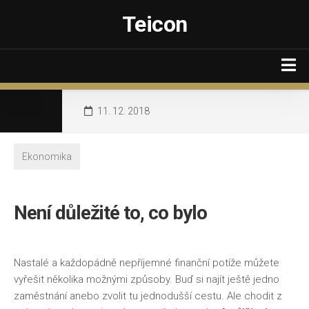
Skip
Teicon
to
content
Cestování
11. 12. 2018
Ekonomika
IT
Ekonomika
Kultura
Společnosti
Není důležité to, co bylo
Výrobky
Www
Nastalé a každopádně nepříjemné finanční potíže můžete
Zahrada a dům
vyřešit několika možnými způsoby. Buď si najít ještě jedno
zaměstnání anebo zvolit tu jednodušší cestu. Ale chodit z
Ženy