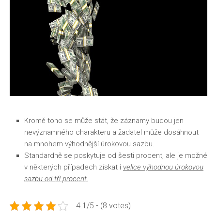
Kromě toho se může stát, že záznamy budou jen
nevýznamného charakteru a žadatel může dosáhnout
na mnohem výhodnější úrokovou sazbu.
Standardně se poskytuje od šesti procent, ale je možné
v některých případech získat i
velice výhodnou úrokovou
sazbu od tří procent.
4.1/5 - (8 votes)