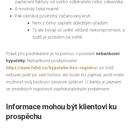
zaplacení faktury od svého odběratele nebo zákazníka.
A mnohdy čeká marně.
Pak nastává pověstný začarovaný kruh.
Není z čeho zaplatit důležitým úřadům.
Ty ale bývají ve velké většině nekompromisní, a
tudíž je problém na světě.
Právě pro podnikatele je tu pomoc v podobě
nebankovní
hypotéky.
Nebankovní poskytovatel
https://www.fahd.cz/hypoteka-bez-registru/
se totiž
nebude pídit po vaší historii, ale bude ho zajímat, jestli máte
možnost svůj budoucí závazek splácet.
U banky je záznam
ve zmíněných registrech nepřekonatelným problémem.
Informace mohou být klientovi ku
prospěchu