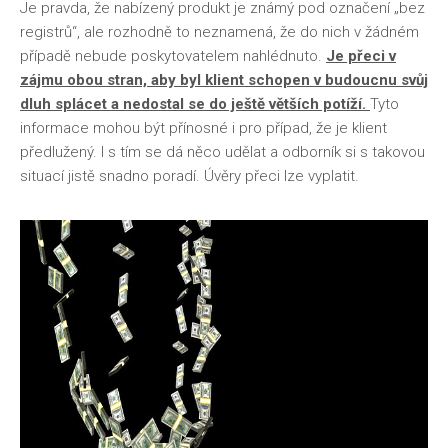
Je pravda, že nabízený produkt je známý pod označení „bez
registrů“, ale rozhodně to neznamená, že do nich v žádném
případě nebude poskytovatelem nahlédnuto.
Je přeci v
zájmu obou stran, aby byl klient schopen v budoucnu svůj
dluh splácet a nedostal se do ještě větších potíží.
Tyto
informace mohou být přínosné i pro případ, že je klient
předlužený. I s tím se dá něco udělat a odborník si s takovou
situací jistě snadno poradí. Úvěry přeci lze vyplatit.